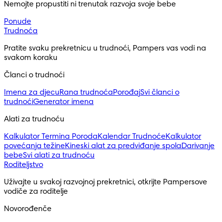
Nemojte propustiti ni trenutak razvoja svoje bebe
Ponude
Trudnoća
Pratite svaku prekretnicu u trudnoći, Pampers vas vodi na 
svakom koraku
Članci o trudnoći
Imena za djecu
Rana trudnoća
Porođaj
Svi članci o
trudnoći
Generator imena
Alati za trudnoću
Kalkulator Termina Poroda
Kalendar Trudnoće
Kalkulator
povećanja težine
Kineski alat za predviđanje spola
Darivanje
bebe
Svi alati za trudnoću
Roditeljstvo
Uživajte u svakoj razvojnoj prekretnici, otkrijte Pampersove 
vodiče za roditelje
Novorođenče