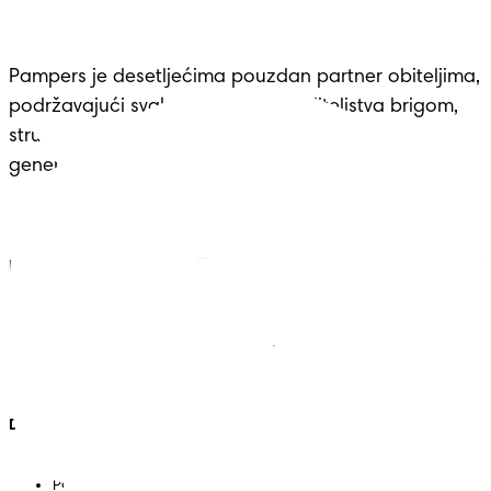
Pampers je desetljećima pouzdan partner obiteljima, 
podržavajući svaku prekretnicu roditeljstva brigom, 
stručnošću i udobnošću – nasljeđe koje seže 
generacijama.
Pampers
Vise iz Pampersa
Pelene
Kontakt
Vlažne maramice
Uvjeti
Pelene-gaćice
Izjava o pristupačnosti
Privatnost
Moji Podaci
Država/regija
Mapa web-stranice
PG web-stranica