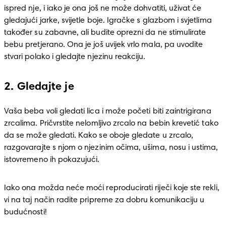
ispred nje, i iako je ona još ne može dohvatiti, uživat će 
gledajući jarke, svijetle boje. Igračke s glazbom i svjetlima 
također su zabavne, ali budite oprezni da ne stimulirate 
bebu pretjerano. Ona je još uvijek vrlo mala, pa uvodite 
stvari polako i gledajte njezinu reakciju.
2. Gledajte je
Vaša beba voli gledati lica i može početi biti zaintrigirana 
zrcalima. Pričvrstite nelomljivo zrcalo na bebin krevetić tako 
da se može gledati. Kako se oboje gledate u zrcalo, 
razgovarajte s njom o njezinim očima, ušima, nosu i ustima, 
istovremeno ih pokazujući. 
Iako ona možda neće moći reproducirati riječi koje ste rekli, 
vi na taj način radite pripreme za dobru komunikaciju u 
budućnosti! 