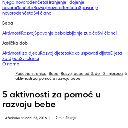
Njega novorođenčeta
Hranjenje i dojenje
novorođenčeta
Razvoj novorođenčeta
Spavanje
novorođenčeta
Svi članci
Beba
Aktivnosti
Razvoj
Spavanje beba
Izbijanje zubića
Svi članci
Jaslička dob
Aktivnosti za djecu
Razvoj djeteta
Kako uspavati dijete
Dijeta
za djecu
Svi članci
O nama
Početna stranica
Beba
Razvoj bebe od 3. do 12. mjeseca
5
aktivnosti za pomoć u razvoju bebe
5 aktivnosti za pomoć u
razvoju bebe
2 min čitanja
Ažurirano studeni 23, 2016
|