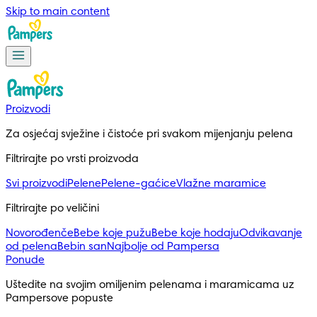
Skip to main content
Proizvodi
Za osjećaj svježine i čistoće pri svakom mijenjanju pelena
Filtrirajte po vrsti proizvoda
Svi proizvodi
Pelene
Pelene-gaćice
Vlažne maramice
Filtrirajte po veličini
Novorođenče
Bebe koje pužu
Bebe koje hodaju
Odvikavanje
od pelena
Bebin san
Najbolje od Pampersa
Ponude
Uštedite na svojim omiljenim pelenama i maramicama uz 
Pampersove popuste