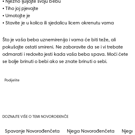
• Nježno ljuljajte svoju bebu

• Tiho joj pjevajte

• Umotajte je 

• Stavite je u kolica ili sjedalicu licem okrenutu vama 
Što je vaša beba uznemirenija i vama će biti teže, ali 
pokušajte ostati smireni. Ne zaboravite da se i vi trebate 
odmarati i redovito jesti kada vaša beba spava. Moći ćete 
se bolje brinuti o bebi ako se znate brinuti o sebi.
Podijelite
DOZNAJTE VIŠE O TEMI NOVOROĐENČE
Spavanje Novorođenčeta
Njega Novorođenčeta
Njega