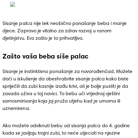
Sisanje palca nije tek neobično ponašanje beba i manje 
djece. Zapravo je vitalno za zdrav razvoj u ranom 
djetinjstvu. Evo zašto je to prihvatljivo.
Zašto vaša beba siše palac
Sisanje je instinktivno ponašanje za novorođenčad. Možete 
doći u iskušenje da obeshrabrite sisanje palca kako biste 
spriječili da zubi kasnije izađu krivi, ali je bolje pustiti je da 
zasada uživa u toj navici. To bebu uči vrijednoj vještini 
samosmirivanja koja joj pruža utjehu kad je umorna ili 
uznemirena. 
Ako možete odviknuti bebu od sisanja palca do 4. godine 
kada se javljaju trajni zubi, to neće utjecati na njezine 