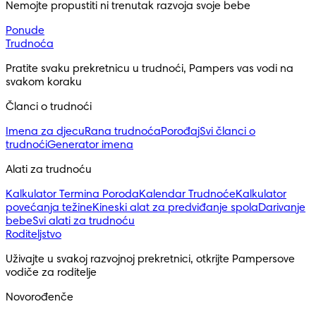
Nemojte propustiti ni trenutak razvoja svoje bebe
Ponude
Trudnoća
Pratite svaku prekretnicu u trudnoći, Pampers vas vodi na 
svakom koraku
Članci o trudnoći
Imena za djecu
Rana trudnoća
Porođaj
Svi članci o
trudnoći
Generator imena
Alati za trudnoću
Kalkulator Termina Poroda
Kalendar Trudnoće
Kalkulator
povećanja težine
Kineski alat za predviđanje spola
Darivanje
bebe
Svi alati za trudnoću
Roditeljstvo
Uživajte u svakoj razvojnoj prekretnici, otkrijte Pampersove 
vodiče za roditelje
Novorođenče