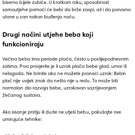
biserno bijele zubiće. U kratkom roku, sposobnost 
samoutjehe pomoći će bebi da brže zaspi, ali i da ponovno 
utone u san nakon buđenja noću. 
Drugi načini utjehe beba koji
funkcioniraju
Većina beba ima periode plača, često u poslijepodnevnim 
satima. Prvo provjerite je li uzrok plača bebe glad, umor ili 
nelagoda. Ne brinite ako ne možete pronaći uzrok: Bebin 
plač nije uvijek znak da nešto nije u redu. To može biti 
normalan dio razvoja bebe, uzrokovan sazrijevanjem 
živčanog sustava. 
Ako sisanje prstiju ili dude ne utješi bebu, pokušajte ove 
umirujuće tehnike: