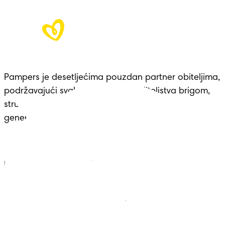
Pampers je desetljećima pouzdan partner obiteljima, 
podržavajući svaku prekretnicu roditeljstva brigom, 
stručnošću i udobnošću – nasljeđe koje seže 
generacijama.
Pampers
Vise iz Pampersa
Pelene
Kontakt
Vlažne maramice
Uvjeti
Pelene-gaćice
Izjava o pristupačnosti
Privatnost
Moji Podaci