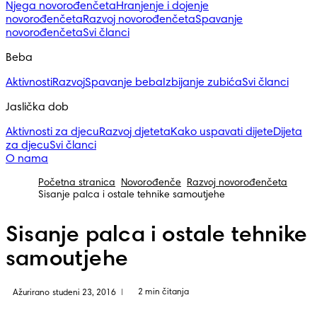
Njega novorođenčeta
Hranjenje i dojenje
novorođenčeta
Razvoj novorođenčeta
Spavanje
novorođenčeta
Svi članci
Beba
Aktivnosti
Razvoj
Spavanje beba
Izbijanje zubića
Svi članci
Jaslička dob
Aktivnosti za djecu
Razvoj djeteta
Kako uspavati dijete
Dijeta
za djecu
Svi članci
O nama
Početna stranica
Novorođenče
Razvoj novorođenčeta
Sisanje palca i ostale tehnike samoutjehe
Sisanje palca i ostale tehnike
samoutjehe
2 min čitanja
Ažurirano studeni 23, 2016
|