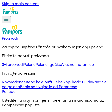
Skip to main content
Proizvodi
Za osjećaj svježine i čistoće pri svakom mijenjanju pelena
Filtrirajte po vrsti proizvoda
Svi proizvodi
Pelene
Pelene-gaćice
Vlažne maramice
Filtrirajte po veličini
Novorođenče
Bebe koje pužu
Bebe koje hodaju
Odvikavanje
od pelena
Bebin san
Najbolje od Pampersa
Ponude
Uštedite na svojim omiljenim pelenama i maramicama uz 
Pampersove popuste