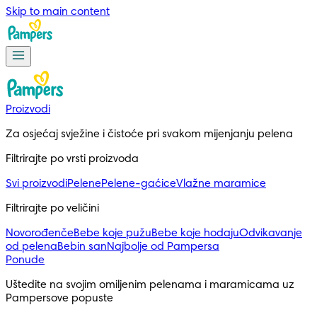
Skip to main content
Proizvodi
Za osjećaj svježine i čistoće pri svakom mijenjanju pelena
Filtrirajte po vrsti proizvoda
Svi proizvodi
Pelene
Pelene-gaćice
Vlažne maramice
Filtrirajte po veličini
Novorođenče
Bebe koje pužu
Bebe koje hodaju
Odvikavanje
od pelena
Bebin san
Najbolje od Pampersa
Ponude
Uštedite na svojim omiljenim pelenama i maramicama uz
Pampersove popuste