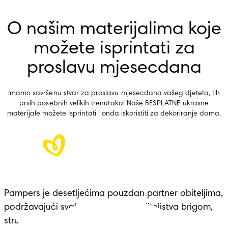
O našim materijalima koje
možete isprintati za
proslavu mjesecdana
Imamo savršenu stvar za proslavu mjesecdana vašeg djeteta, tih
prvih posebnih velikih trenutaka! Naše BESPLATNE ukrasne
materijale možete isprintati i onda iskoristiti za dekoriranje doma.
Pampers je desetljećima pouzdan partner obiteljima,
podržavajući svaku prekretnicu roditeljstva brigom,
stručnošću i udobnošću – nasljeđe koje seže