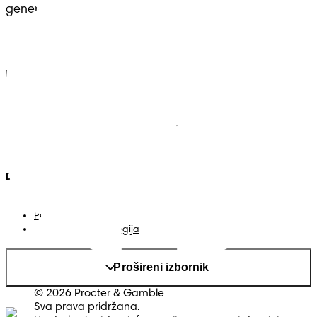
generacijama.
Pampers
Vise iz Pampersa
Pelene
Kontakt
Vlažne maramice
Uvjeti
Pelene-gaćice
Izjava o pristupačnosti
Privatnost
Moji Podaci
Država/regija
Mapa web-stranice
PG web-stranica
Promijeni država/regija
Prošireni izbornik
© 2026 Procter & Gamble
Sva prava pridržana.