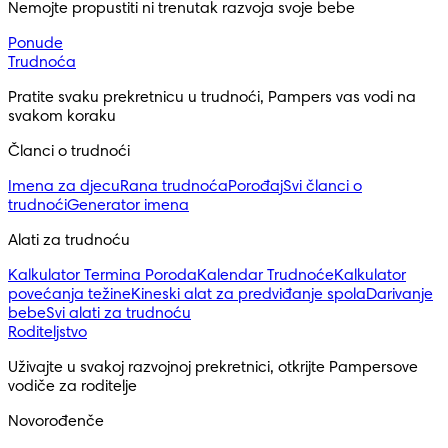
Nemojte propustiti ni trenutak razvoja svoje bebe
Ponude
Trudnoća
Pratite svaku prekretnicu u trudnoći, Pampers vas vodi na
svakom koraku
Članci o trudnoći
Imena za djecu
Rana trudnoća
Porođaj
Svi članci o
trudnoći
Generator imena
Alati za trudnoću
Kalkulator Termina Poroda
Kalendar Trudnoće
Kalkulator
povećanja težine
Kineski alat za predviđanje spola
Darivanje
bebe
Svi alati za trudnoću
Roditeljstvo
Uživajte u svakoj razvojnoj prekretnici, otkrijte Pampersove
vodiče za roditelje
Novorođenče