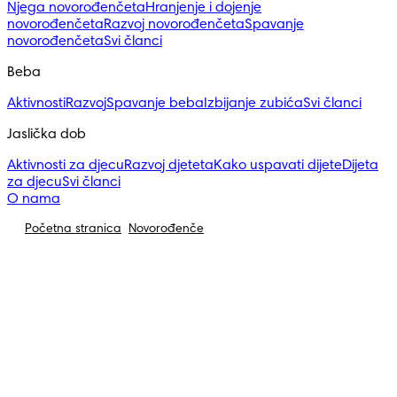
Njega novorođenčeta
Hranjenje i dojenje
novorođenčeta
Razvoj novorođenčeta
Spavanje
novorođenčeta
Svi članci
Beba
Aktivnosti
Razvoj
Spavanje beba
Izbijanje zubića
Svi članci
Jaslička dob
Aktivnosti za djecu
Razvoj djeteta
Kako uspavati dijete
Dijeta
za djecu
Svi članci
O nama
Početna stranica
Novorođenče