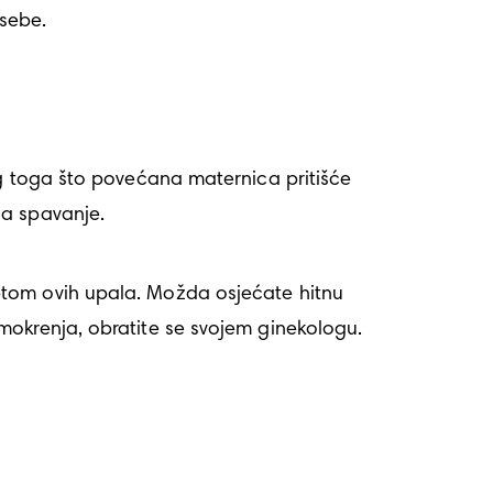
sebe.
og toga što povećana maternica pritišće 
na spavanje. 
ptom ovih upala. Možda osjećate hitnu 
okrenja, obratite se svojem ginekologu. 