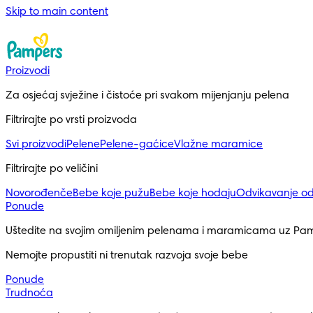
Skip to main content
Proizvodi
Za osjećaj svježine i čistoće pri svakom mijenjanju pelena
Filtrirajte po vrsti proizvoda
Svi proizvodi
Pelene
Pelene-gaćice
Vlažne maramice
Filtrirajte po veličini
Novorođenče
Bebe koje pužu
Bebe koje hodaju
Odvikavanje o
Ponude
Uštedite na svojim omiljenim pelenama i maramicama uz Pa
Nemojte propustiti ni trenutak razvoja svoje bebe
Ponude
Trudnoća