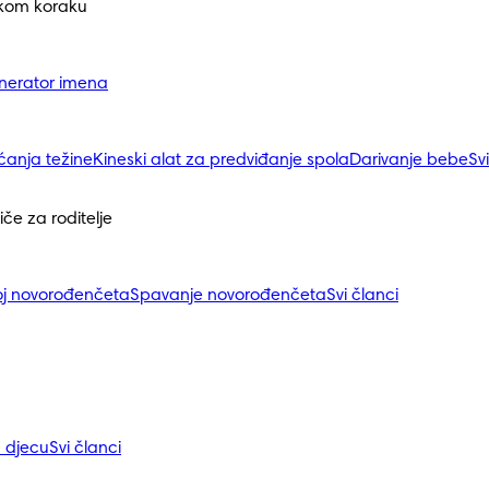
akom koraku
nerator imena
ćanja težine
Kineski alat za predviđanje spola
Darivanje bebe
Sv
iče za roditelje
j novorođenčeta
Spavanje novorođenčeta
Svi članci
a djecu
Svi članci