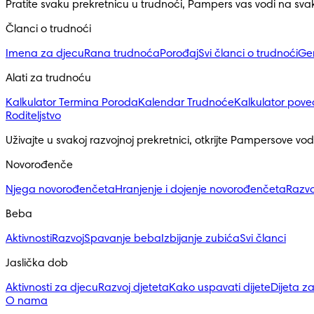
Pratite svaku prekretnicu u trudnoći, Pampers vas vodi na sv
Članci o trudnoći
Imena za djecu
Rana trudnoća
Porođaj
Svi članci o trudnoći
Ge
Alati za trudnoću
Kalkulator Termina Poroda
Kalendar Trudnoće
Kalkulator pove
Roditeljstvo
Uživajte u svakoj razvojnoj prekretnici, otkrijte Pampersove vod
Novorođenče
Njega novorođenčeta
Hranjenje i dojenje novorođenčeta
Razvo
Beba
Aktivnosti
Razvoj
Spavanje beba
Izbijanje zubića
Svi članci
Jaslička dob
Aktivnosti za djecu
Razvoj djeteta
Kako uspavati dijete
Dijeta z
O nama