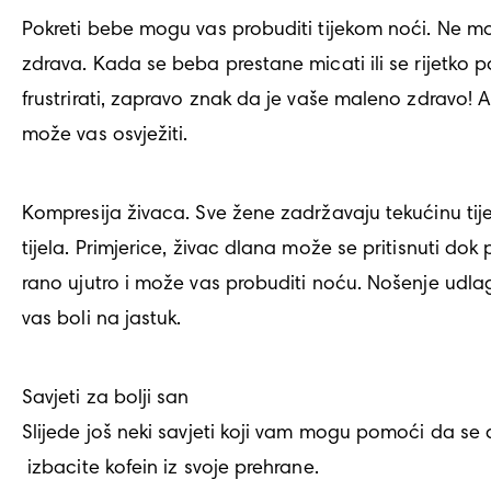
Pokreti bebe mogu vas probuditi tijekom noći. Ne može
zdrava. Kada se beba prestane micati ili se rijetko 
frustrirati, zapravo znak da je vaše maleno zdravo! 
može vas osvježiti.
Kompresija živaca. Sve žene zadržavaju tekućinu tij
tijela. Primjerice, živac dlana može se pritisnuti do
rano ujutro i može vas probuditi noću. Nošenje udla
vas boli na jastuk.
Savjeti za bolji san

Slijede još neki savjeti koji vam mogu pomoći da se
 izbacite kofein iz svoje prehrane. 
