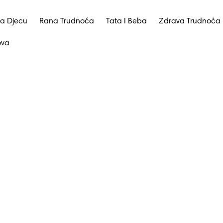
a Djecu
Rana Trudnoća
Tata I Beba
Zdrava Trudnoća
ova