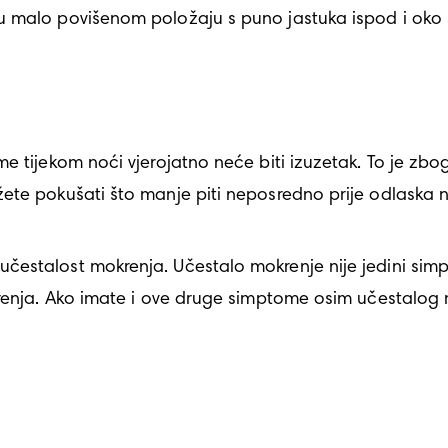
u malo povišenom položaju s puno jastuka ispod i oko 
e tijekom noći vjerojatno neće biti izuzetak. To je zb
ete pokušati što manje piti neposredno prije odlaska 
čestalost mokrenja. Učestalo mokrenje nije jedini sim
krenja. Ako imate i ove druge simptome osim učestalog m