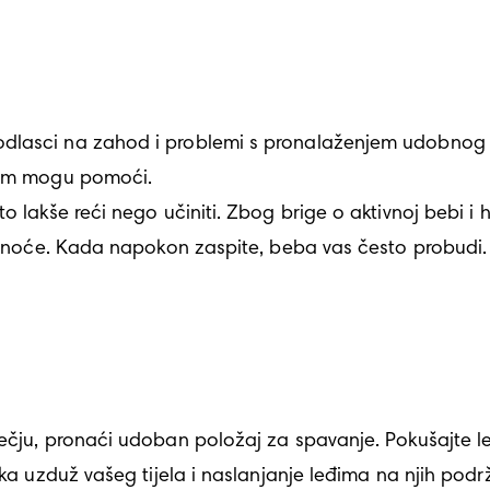
odlasci na zahod i problemi s pronalaženjem udobnog
vam mogu pomoći. 

to lakše reći nego učiniti. Zbog brige o aktivnoj bebi
trudnoće. Kada napokon zaspite, beba vas često probudi
ečju, pronaći udoban položaj za spavanje. Pokušajte leć
uka uzduž vašeg tijela i naslanjanje leđima na njih podrž