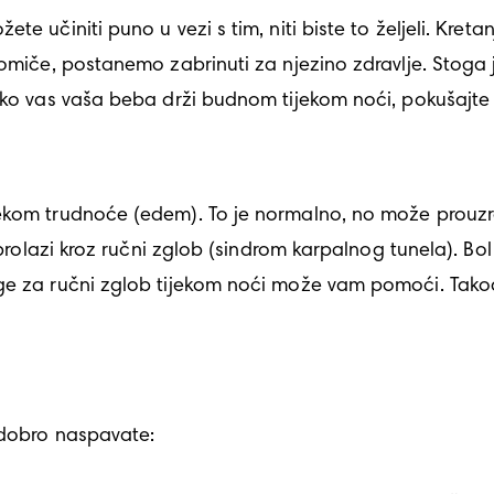
te učiniti puno u vezi s tim, niti biste to željeli. Kret
pomiče, postanemo zabrinuti za njezino zdravlje. Stoga 
Ako vas vaša beba drži budnom tijekom noći, pokušajte 
ekom trudnoće (edem). To je normalno, no može prouzro
k prolazi kroz ručni zglob (sindrom karpalnog tunela). Bo
ge za ručni zglob tijekom noći može vam pomoći. Takođe
 dobro naspavate:
