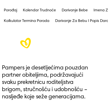
Porođaj
Kalendar Trudnoće
Darivanje Bebe
Imena Z
Kalkulator Termina Poroda
Darivanje Za Bebu I Popis Dar
Pampers je desetljećima pouzdan 
partner obiteljima, podržavajući 
svaku prekretnicu roditeljstva 
brigom, stručnošću i udobnošću – 
nasljeđe koje seže generacijama.