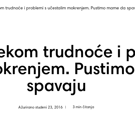
kom trudnoće i problemi s učestalim mokrenjem. Pustimo mame da spa
jekom trudnoće i 
okrenjem. Pustim
spavaju
3 min čitanja
Ažurirano studeni 23, 2016
|