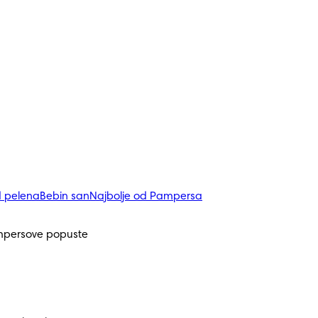
d pelena
Bebin san
Najbolje od Pampersa
mpersove popuste