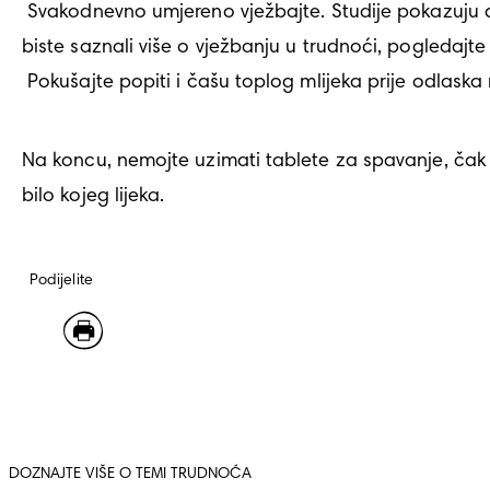
 Svakodnevno umjereno vježbajte. Studije pokazuju da redovito vježbanje pomaže da bolje spavamo. Šetnja je odličan izbor za trudnice. Kako 
biste saznali više o vježbanju u trudnoći, pogledajte 
 Pokušajte popiti i čašu toplog mlijeka prije odlaska
Na koncu, nemojte uzimati tablete za spavanje, čak n
bilo kojeg lijeka.
Podijelite
DOZNAJTE VIŠE O TEMI TRUDNOĆA