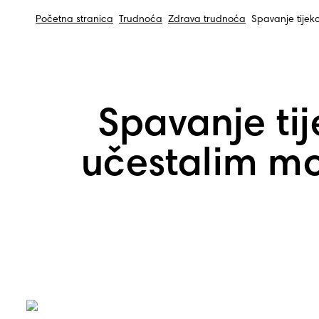
Početna stranica
Trudnoća
Zdrava trudnoća
Spavanje tije
Spavanje ti
učestalim m