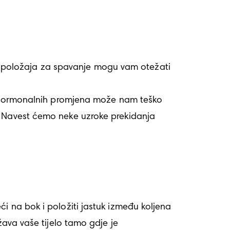
 položaja za spavanje mogu vam otežati 
 i hormonalnih promjena može nam teško 
. Navest ćemo neke uzroke prekidanja 
i na bok i položiti jastuk između koljena 
ava vaše tijelo tamo gdje je 