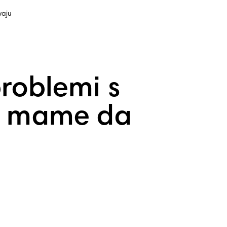
vaju
problemi s
o mame da