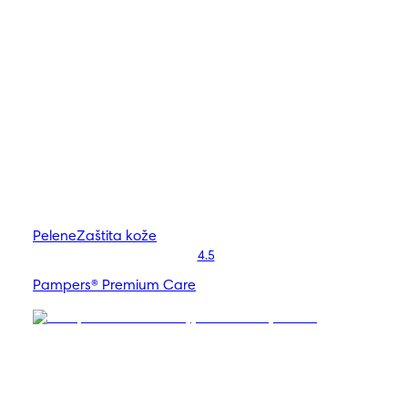
Pelene
Zaštita kože
4.5
Pampers® Premium Care