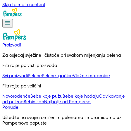
Skip to main content
Proizvodi
Za osjećaj svježine i čistoće pri svakom mijenjanju pelena
Filtrirajte po vrsti proizvoda
Svi proizvodi
Pelene
Pelene-gaćice
Vlažne maramice
Filtrirajte po veličini
Novorođenče
Bebe koje pužu
Bebe koje hodaju
Odvikavanje
od pelena
Bebin san
Najbolje od Pampersa
Ponude
Uštedite na svojim omiljenim pelenama i maramicama uz
Pampersove popuste