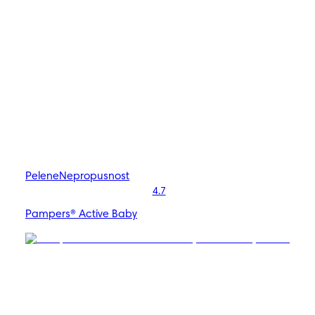
Pelene
Nepropusnost
4.7
Pampers® Active Baby