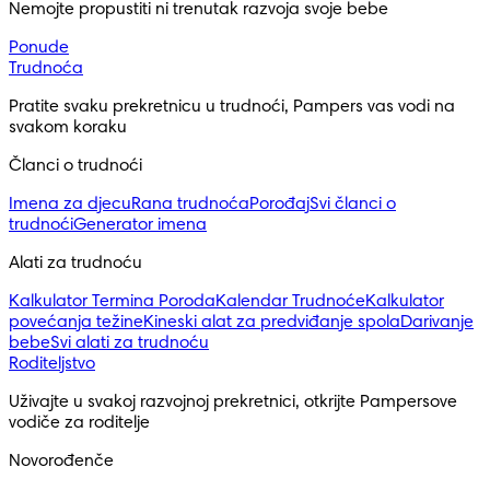
Nemojte propustiti ni trenutak razvoja svoje bebe
Ponude
Trudnoća
Pratite svaku prekretnicu u trudnoći, Pampers vas vodi na
svakom koraku
Članci o trudnoći
Imena za djecu
Rana trudnoća
Porođaj
Svi članci o
trudnoći
Generator imena
Alati za trudnoću
Kalkulator Termina Poroda
Kalendar Trudnoće
Kalkulator
povećanja težine
Kineski alat za predviđanje spola
Darivanje
bebe
Svi alati za trudnoću
Roditeljstvo
Uživajte u svakoj razvojnoj prekretnici, otkrijte Pampersove
vodiče za roditelje
Novorođenče