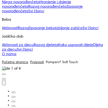
Njega novorođenčeta
Hranjenje i dojenje
novorođenčeta
Razvoj novorođenčeta
Spavanje
novorođenčeta
Svi članci
Beba
Aktivnosti
Razvoj
Spavanje beba
Izbijanje zubića
Svi članci
Jaslička dob
Aktivnosti za djecu
Razvoj djeteta
Kako uspavati dijete
Dijeta
za djecu
Svi članci
O nama
Početna stranica
Proizvodi
Pampers® Soft Touch
Slide 1 of 4