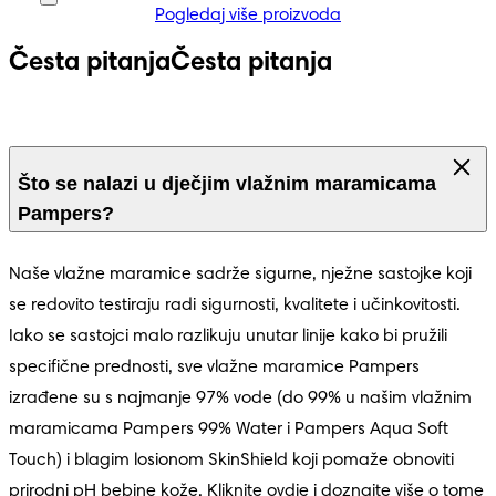
Pogledaj više proizvoda
Česta pitanja
Česta pitanja
4.5
Što se nalazi u dječjim vlažnim maramicama
Pampers?
Naše vlažne maramice sadrže sigurne, nježne sastojke koji 
se redovito testiraju radi sigurnosti, kvalitete i učinkovitosti. 
Iako se sastojci malo razlikuju unutar linije kako bi pružili 
specifične prednosti, sve vlažne maramice Pampers 
izrađene su s najmanje 97% vode (do 99% u našim vlažnim 
maramicama Pampers 99% Water i Pampers Aqua Soft 
Touch) i blagim losionom SkinShield koji pomaže obnoviti 
prirodni pH bebine kože. 
Kliknite ovdje
 i doznajte više o tome 