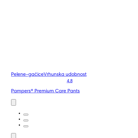
Pelene-gaćice
Vrhunska udobnost
4.8
Pampers® Premium Care Pants