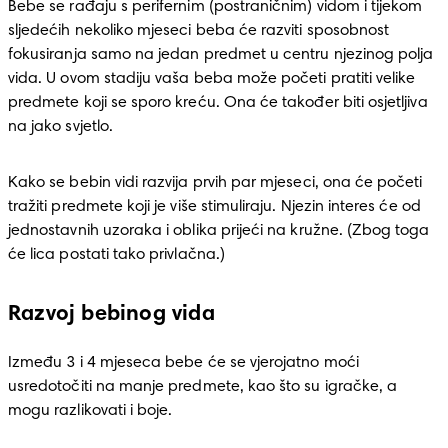
Bebe se rađaju s perifernim (postraničnim) vidom i tijekom 
sljedećih nekoliko mjeseci beba će razviti sposobnost 
fokusiranja samo na jedan predmet u centru njezinog polja 
vida. U ovom stadiju vaša beba može početi pratiti velike 
predmete koji se sporo kreću. Ona će također biti osjetljiva 
na jako svjetlo. 
Kako se bebin vidi razvija prvih par mjeseci, ona će početi 
tražiti predmete koji je više stimuliraju. Njezin interes će od 
jednostavnih uzoraka i oblika prijeći na kružne. (Zbog toga 
će lica postati tako privlačna.)
Razvoj bebinog vida
Između 3 i 4 mjeseca bebe će se vjerojatno moći 
usredotočiti na manje predmete, kao što su igračke, a 
mogu razlikovati i boje.