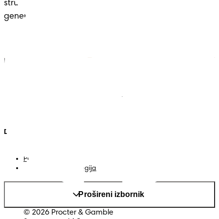
stručnošću i udobnošću – nasljeđe koje seže 
generacijama.
Pampers
Vise iz Pampersa
Pelene
Kontakt
Vlažne maramice
Uvjeti
Pelene-gaćice
Izjava o pristupačnosti
Privatnost
Moji Podaci
Država/regija
Mapa web-stranice
PG web-stranica
Promijeni država/regija
Prošireni izbornik
© 2026 Procter & Gamble