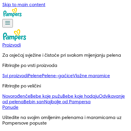
Skip to main content
Proizvodi
Za osjećaj svježine i čistoće pri svakom mijenjanju pelena
Filtrirajte po vrsti proizvoda
Svi proizvodi
Pelene
Pelene-gaćice
Vlažne maramice
Filtrirajte po veličini
Novorođenče
Bebe koje pužu
Bebe koje hodaju
Odvikavanje
od pelena
Bebin san
Najbolje od Pampersa
Ponude
Uštedite na svojim omiljenim pelenama i maramicama uz 
Pampersove popuste