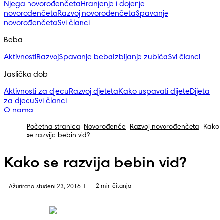
Njega novorođenčeta
Hranjenje i dojenje
novorođenčeta
Razvoj novorođenčeta
Spavanje
novorođenčeta
Svi članci
Beba
Aktivnosti
Razvoj
Spavanje beba
Izbijanje zubića
Svi članci
Jaslička dob
Aktivnosti za djecu
Razvoj djeteta
Kako uspavati dijete
Dijeta
za djecu
Svi članci
O nama
Početna stranica
Novorođenče
Razvoj novorođenčeta
Kako
se razvija bebin vid?
Kako se razvija bebin vid?
2 min čitanja
Ažurirano studeni 23, 2016
|