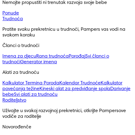
Nemojte propustiti ni trenutak razvoja svoje bebe
Ponude
Trudnoća
Pratite svaku prekretnicu u trudnoći, Pampers vas vodi na 
svakom koraku
Članci o trudnoći
Imena za djecu
Rana trudnoća
Porođaj
Svi članci o
trudnoći
Generator imena
Alati za trudnoću
Kalkulator Termina Poroda
Kalendar Trudnoće
Kalkulator
povećanja težine
Kineski alat za predviđanje spola
Darivanje
bebe
Svi alati za trudnoću
Roditeljstvo
Uživajte u svakoj razvojnoj prekretnici, otkrijte Pampersove 
vodiče za roditelje
Novorođenče