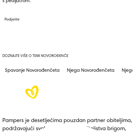
s pedijatrom.
Podijelite
DOZNAJTE VIŠE O TEMI NOVOROĐENČE
Spavanje Novorođenčeta
Njega Novorođenčeta
Njega
Pampers je desetljećima pouzdan partner obiteljima, 
podržavajući svaku prekretnicu roditeljstva brigom, 