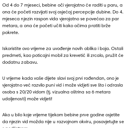
Od 4 do 7 mjeseci, bebine oči vjerojatno će raditi u paru, a 
ona će početi razvijati svoj osjećaj percepcije dubine. Do 4. 
mjeseca njezin raspon vida vjerojatno se povećao za par 
metara, a ona će početi učiti kako očima pratiti brže 
pokrete. 
Iskoristite ovo vrijeme za uvođenje novih oblika i boja. Ostali 
predmeti, kao poticajni mobil za krevetić ili zrcalo, pružit će 
dodatnu zabavu.
U vrijeme kada vaše dijete slavi svoj prvi rođendan, ono je 
vjerojatno već razvilo puni vid i može vidjeti sve što i odrasla 
osoba s 20/20 vidom (tj. vizualna oštrina sa 6 metara 
udaljenosti) može vidjeti!
Ako u bilo koje vrijeme tijekom bebine prve godine osjetite 
da njezin vid možda nije u razvojnom okviru, posavjetujte se 