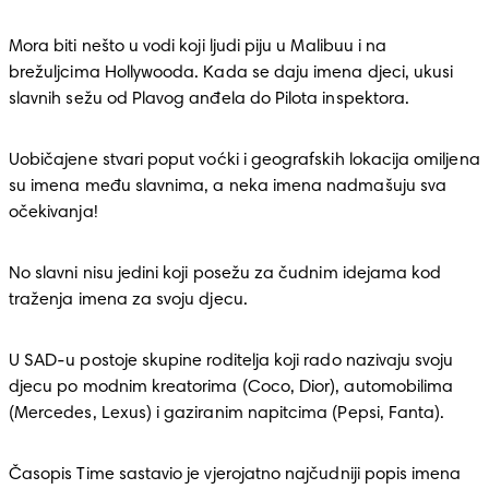
Mora biti nešto u vodi koji ljudi piju u Malibuu i na 
brežuljcima Hollywooda. Kada se daju imena djeci, ukusi 
slavnih sežu od Plavog anđela do Pilota inspektora. 
Uobičajene stvari poput voćki i geografskih lokacija omiljena 
su imena među slavnima, a neka imena nadmašuju sva 
očekivanja!
No slavni nisu jedini koji posežu za čudnim idejama kod 
traženja imena za svoju djecu.
U SAD-u postoje skupine roditelja koji rado nazivaju svoju 
djecu po modnim kreatorima (Coco, Dior), automobilima 
(Mercedes, Lexus) i gaziranim napitcima (Pepsi, Fanta).
Časopis Time sastavio je vjerojatno najčudniji popis imena 