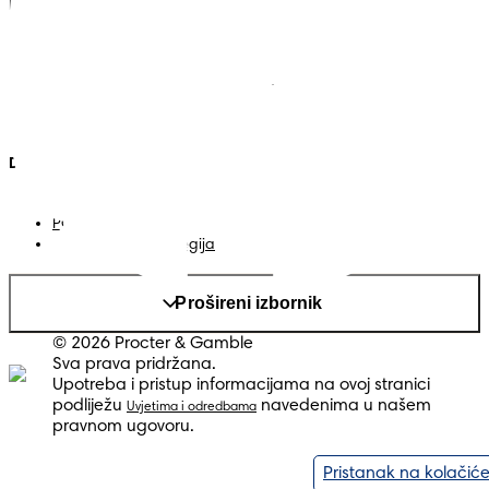
Pampers
Vise iz Pampersa
Pelene
Kontakt
Vlažne maramice
Uvjeti
Pelene-gaćice
Izjava o pristupačnosti
Privatnost
Moji Podaci
Država/regija
Mapa web-stranice
PG web-stranica
Promijeni država/regija
Prošireni izbornik
© 2026 Procter & Gamble
Sva prava pridržana.
Upotreba i pristup informacijama na ovoj stranici
podliježu
navedenima u našem
Uvjetima i odredbama
pravnom ugovoru.
Pristanak na kolačić