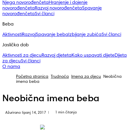
Njega novorođenčeta
Hranjenje i dojenje
novorođenčeta
Razvoj novorođenčeta
Spavanje
novorođenčeta
Svi članci
Beba
Aktivnosti
Razvoj
Spavanje beba
Izbijanje zubića
Svi članci
Jaslička dob
Aktivnosti za djecu
Razvoj djeteta
Kako uspavati dijete
Dijeta
za djecu
Svi članci
O nama
Početna stranica
Trudnoća
Imena za djecu
Neobična
imena beba
Neobična imena beba
1 min čitanja
Ažurirano lipanj 14, 2017
|