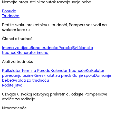
Nemojte propustiti ni trenutak razvoja svoje bebe
Ponude
Trudnoća
Pratite svaku prekretnicu u trudnoći, Pampers vas vodi na 
svakom koraku
Članci o trudnoći
Imena za djecu
Rana trudnoća
Porođaj
Svi članci o
trudnoći
Generator imena
Alati za trudnoću
Kalkulator Termina Poroda
Kalendar Trudnoće
Kalkulator
povećanja težine
Kineski alat za predviđanje spola
Darivanje
bebe
Svi alati za trudnoću
Roditeljstvo
Uživajte u svakoj razvojnoj prekretnici, otkrijte Pampersove 
vodiče za roditelje
Novorođenče