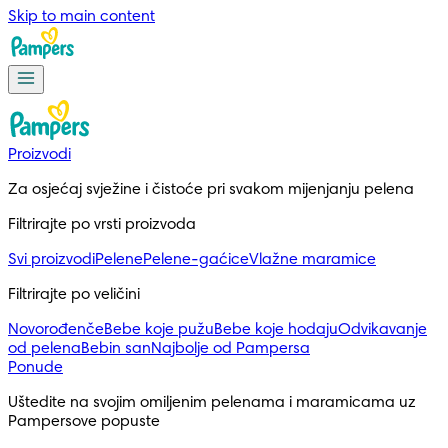
Skip to main content
Proizvodi
Za osjećaj svježine i čistoće pri svakom mijenjanju pelena
Filtrirajte po vrsti proizvoda
Svi proizvodi
Pelene
Pelene-gaćice
Vlažne maramice
Filtrirajte po veličini
Novorođenče
Bebe koje pužu
Bebe koje hodaju
Odvikavanje
od pelena
Bebin san
Najbolje od Pampersa
Ponude
Uštedite na svojim omiljenim pelenama i maramicama uz 
Pampersove popuste