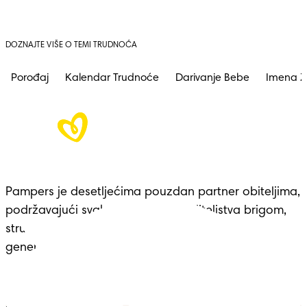
DOZNAJTE VIŠE O TEMI TRUDNOĆA
Porođaj
Kalendar Trudnoće
Darivanje Bebe
Imena Z
Pampers je desetljećima pouzdan partner obiteljima, 
podržavajući svaku prekretnicu roditeljstva brigom, 
stručnošću i udobnošću – nasljeđe koje seže 
generacijama.