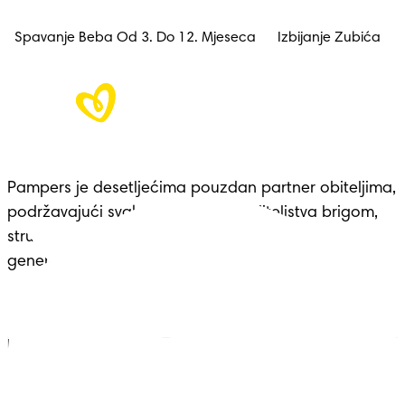
Spavanje Beba Od 3. Do 12. Mjeseca
Izbijanje Zubića
Pampers je desetljećima pouzdan partner obiteljima, 
podržavajući svaku prekretnicu roditeljstva brigom, 
stručnošću i udobnošću – nasljeđe koje seže 
generacijama.
Pampers
Vise iz Pampersa
Pelene
Kontakt
Vlažne maramice
Uvjeti