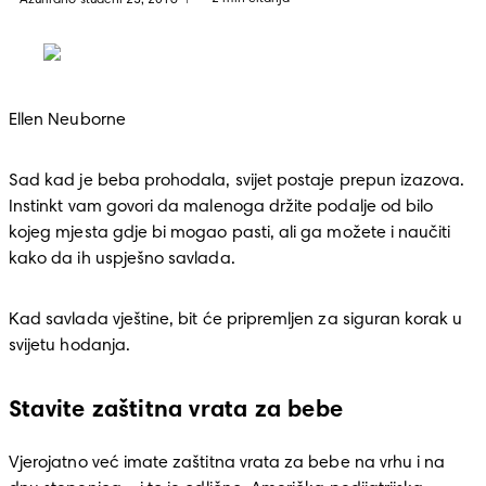
Ažurirano studeni 23, 2016
Ellen Neuborne
Sad kad je beba prohodala, svijet postaje prepun izazova. 
Instinkt vam govori da malenoga držite podalje od bilo 
kojeg mjesta gdje bi mogao pasti, ali ga možete i naučiti 
kako da ih uspješno savlada. 
Kad savlada vještine, bit će pripremljen za siguran korak u 
svijetu hodanja. 
Stavite zaštitna vrata za bebe
Vjerojatno već imate zaštitna vrata za bebe na vrhu i na 