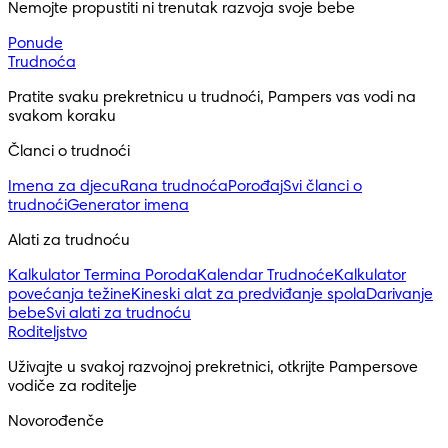
Nemojte propustiti ni trenutak razvoja svoje bebe
Ponude
Trudnoća
Pratite svaku prekretnicu u trudnoći, Pampers vas vodi na 
svakom koraku
Članci o trudnoći
Imena za djecu
Rana trudnoća
Porođaj
Svi članci o
trudnoći
Generator imena
Alati za trudnoću
Kalkulator Termina Poroda
Kalendar Trudnoće
Kalkulator
povećanja težine
Kineski alat za predviđanje spola
Darivanje
bebe
Svi alati za trudnoću
Roditeljstvo
Uživajte u svakoj razvojnoj prekretnici, otkrijte Pampersove 
vodiče za roditelje
Novorođenče