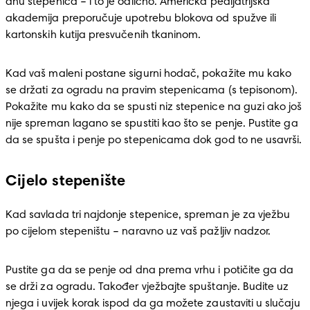
dnu stepenica – i to je odlično. Američka pedijatrijska 
akademija preporučuje upotrebu blokova od spužve ili 
kartonskih kutija presvučenih tkaninom.
Kad vaš maleni postane sigurni hodač, pokažite mu kako 
se držati za ogradu na pravim stepenicama (s tepisonom). 
Pokažite mu kako da se spusti niz stepenice na guzi ako još 
nije spreman lagano se spustiti kao što se penje. Pustite ga 
da se spušta i penje po stepenicama dok god to ne usavrši.
Cijelo stepenište
Kad savlada tri najdonje stepenice, spreman je za vježbu 
po cijelom stepeništu – naravno uz vaš pažljiv nadzor. 
Pustite ga da se penje od dna prema vrhu i potičite ga da 
se drži za ogradu. Također vježbajte spuštanje. Budite uz 
njega i uvijek korak ispod da ga možete zaustaviti u slučaju 