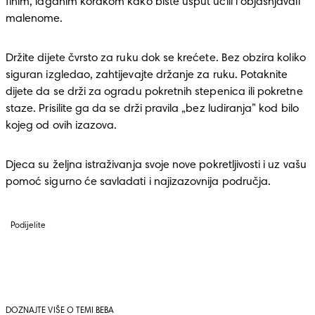
finim, laganim korakom kako biste usput učili i objašnjavali 
malenome. 
Držite dijete čvrsto za ruku dok se krećete. Bez obzira koliko 
siguran izgledao, zahtijevajte držanje za ruku. Potaknite 
dijete da se drži za ogradu pokretnih stepenica ili pokretne 
staze. Prisilite ga da se drži pravila „bez ludiranja” kod bilo 
kojeg od ovih izazova. 
Djeca su željna istraživanja svoje nove pokretljivosti i uz vašu 
pomoć sigurno će savladati i najizazovnija područja.
Podijelite
DOZNAJTE VIŠE O TEMI BEBA