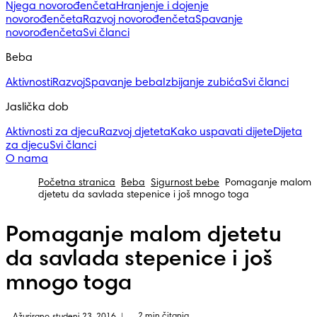
Njega novorođenčeta
Hranjenje i dojenje
novorođenčeta
Razvoj novorođenčeta
Spavanje
novorođenčeta
Svi članci
Beba
Aktivnosti
Razvoj
Spavanje beba
Izbijanje zubića
Svi članci
Jaslička dob
Aktivnosti za djecu
Razvoj djeteta
Kako uspavati dijete
Dijeta
za djecu
Svi članci
O nama
Početna stranica
Beba
Sigurnost bebe
Pomaganje malom
djetetu da savlada stepenice i još mnogo toga
Pomaganje malom djetetu
da savlada stepenice i još
mnogo toga
2 min čitanja
|