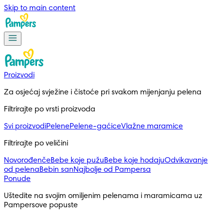
Skip to main content
Proizvodi
Za osjećaj svježine i čistoće pri svakom mijenjanju pelena
Filtrirajte po vrsti proizvoda
Svi proizvodi
Pelene
Pelene-gaćice
Vlažne maramice
Filtrirajte po veličini
Novorođenče
Bebe koje pužu
Bebe koje hodaju
Odvikavanje
od pelena
Bebin san
Najbolje od Pampersa
Ponude
Uštedite na svojim omiljenim pelenama i maramicama uz 
Pampersove popuste