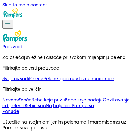
Skip to main content
Proizvodi
Za osjećaj svježine i čistoće pri svakom mijenjanju pelena
Filtrirajte po vrsti proizvoda
Svi proizvodi
Pelene
Pelene-gaćice
Vlažne maramice
Filtrirajte po veličini
Novorođenče
Bebe koje pužu
Bebe koje hodaju
Odvikavanje
od pelena
Bebin san
Najbolje od Pampersa
Ponude
Uštedite na svojim omiljenim pelenama i maramicama uz 
Pampersove popuste