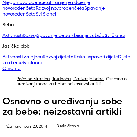
Njega novorođenčeta
Hranjenje i dojenje
novorođenčeta
Razvoj novorođenčeta
Spavanje
novorođenčeta
Svi članci
Beba
Aktivnosti
Razvoj
Spavanje beba
Izbijanje zubića
Svi članci
Jaslička dob
Aktivnosti za djecu
Razvoj djeteta
Kako uspavati dijete
Dijeta
za djecu
Svi članci
O nama
Početna stranica
Trudnoća
Darivanje bebe
Osnovno o
uređivanju sobe za bebe: neizostavni artikli
Osnovno o uređivanju sobe
za bebe: neizostavni artikli
3 min čitanja
Ažurirano lipanj 20, 2014
|