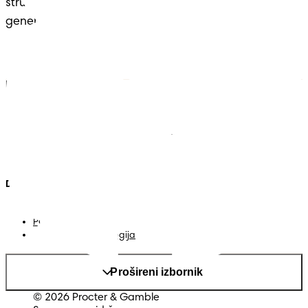
stručnošću i udobnošću – nasljeđe koje seže 
generacijama.
Pampers
Vise iz Pampersa
Pelene
Kontakt
Vlažne maramice
Uvjeti
Pelene-gaćice
Izjava o pristupačnosti
Privatnost
Moji Podaci
Država/regija
Mapa web-stranice
PG web-stranica
Promijeni država/regija
Prošireni izbornik
© 2026 Procter & Gamble