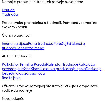
Nemojte propustiti ni trenutak razvoja svoje bebe
Ponude
Trudnoća
Pratite svaku prekretnicu u trudnoći, Pampers vas vodi na 
svakom koraku
Članci o trudnoći
Imena za djecu
Rana trudnoća
Porođaj
Svi članci o
trudnoći
Generator imena
Alati za trudnoću
Kalkulator Termina Poroda
Kalendar Trudnoće
Kalkulator
povećanja težine
Kineski alat za predviđanje spola
Darivanje
bebe
Svi alati za trudnoću
Roditeljstvo
Uživajte u svakoj razvojnoj prekretnici, otkrijte Pampersove 
vodiče za roditelje
Novorođenče