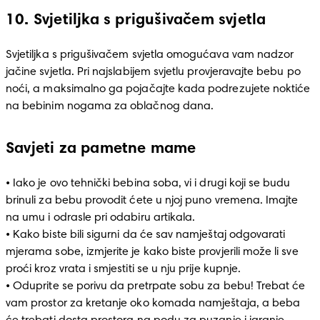
10. Svjetiljka s prigušivačem svjetla
Svjetiljka s prigušivačem svjetla omogućava vam nadzor 
jačine svjetla. Pri najslabijem svjetlu provjeravajte bebu po 
noći, a maksimalno ga pojačajte kada podrezujete noktiće 
na bebinim nogama za oblačnog dana.
Savjeti za pametne mame
• Iako je ovo tehnički bebina soba, vi i drugi koji se budu 
brinuli za bebu provodit ćete u njoj puno vremena. Imajte 
na umu i odrasle pri odabiru artikala.

• Kako biste bili sigurni da će sav namještaj odgovarati 
mjerama sobe, izmjerite je kako biste provjerili može li sve 
proći kroz vrata i smjestiti se u nju prije kupnje.

• Oduprite se porivu da pretrpate sobu za bebu! Trebat će 
vam prostor za kretanje oko komada namještaja, a beba 