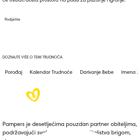
će trebati dosta prostora na podu za puzanje i igranje.
Podijelite
DOZNAJTE VIŠE O TEMI TRUDNOĆA
Porođaj
Kalendar Trudnoće
Darivanje Bebe
Imena Z
Pampers je desetljećima pouzdan partner obiteljima, 
podržavajući svaku prekretnicu roditeljstva brigom, 