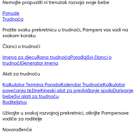
Nemojte propustiti ni trenutak razvoja svoje bebe
Ponude
Trudnoća
Pratite svaku prekretnicu u trudnoći, Pampers vas vodi na 
svakom koraku
Članci o trudnoći
Imena za djecu
Rana trudnoća
Porođaj
Svi članci o
trudnoći
Generator imena
Alati za trudnoću
Kalkulator Termina Poroda
Kalendar Trudnoće
Kalkulator
povećanja težine
Kineski alat za predviđanje spola
Darivanje
bebe
Svi alati za trudnoću
Roditeljstvo
Uživajte u svakoj razvojnoj prekretnici, otkrijte Pampersove 
vodiče za roditelje
Novorođenče