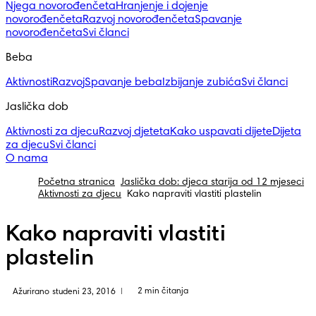
Njega novorođenčeta
Hranjenje i dojenje
novorođenčeta
Razvoj novorođenčeta
Spavanje
novorođenčeta
Svi članci
Beba
Aktivnosti
Razvoj
Spavanje beba
Izbijanje zubića
Svi članci
Jaslička dob
Aktivnosti za djecu
Razvoj djeteta
Kako uspavati dijete
Dijeta
za djecu
Svi članci
O nama
Početna stranica
Jaslička dob: djeca starija od 12 mjeseci
Aktivnosti za djecu
Kako napraviti vlastiti plastelin
Kako napraviti vlastiti
plastelin
2 min čitanja
Ažurirano studeni 23, 2016
|