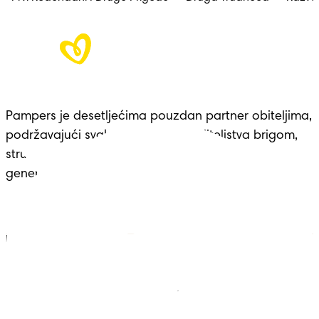
Pampers je desetljećima pouzdan partner obiteljima, 
podržavajući svaku prekretnicu roditeljstva brigom, 
stručnošću i udobnošću – nasljeđe koje seže 
generacijama.
Pampers
Vise iz Pampersa
Pelene
Kontakt
Vlažne maramice
Uvjeti
Pelene-gaćice
Izjava o pristupačnosti
Privatnost