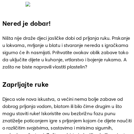
Nered je dobar!
Ništa nije draže djeci jasličke dobi od prljanja ruku. Prskanje 
u lokvama, mrljanje u blatu i stvaranje nereda s igračkama 
sigurno će ih nasmijati. Prihvatite ovakav oblik zabave tako 
da uključite dijete u kuhanje, vrtlarstvo i bojenje rukama. A 
zašto ne biste napravili vlastiti plastelin?
Zaprljajte ruke
Djeca vole nova iskustva, a većini nema bolje zabave od 
dobrog prljanja vodom, blatom ili bilo čime drugim u što 
mogu staviti ruke! Iskoristite ovu bezbrižnu fazu punu 
znatiželje poticanjem igre s prljanjem kojom će dijete naučiti 
o različitim svojstvima, sastavima i mirisima sigurnih, 