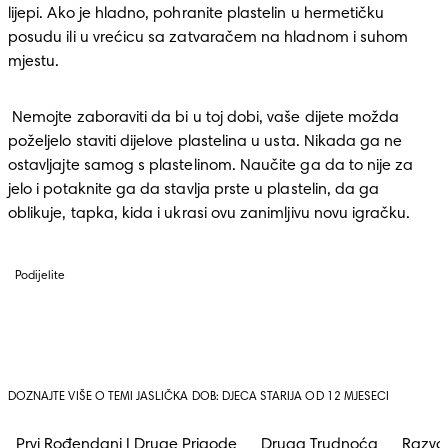
lijepi. Ako je hladno, pohranite plastelin u hermetičku 
posudu ili u vrećicu sa zatvaračem na hladnom i suhom 
mjestu. 
 Nemojte zaboraviti da bi u toj dobi, vaše dijete možda 
poželjelo staviti dijelove plastelina u usta. Nikada ga ne 
ostavljajte samog s plastelinom. Naučite ga da to nije za 
jelo i potaknite ga da stavlja prste u plastelin, da ga 
oblikuje, tapka, kida i ukrasi ovu zanimljivu novu igračku.
Podijelite
DOZNAJTE VIŠE O TEMI JASLIČKA DOB: DJECA STARIJA OD 12 MJESECI
Prvi Rođendani I Druge Prigode
Druga Trudnoća
Razvoj