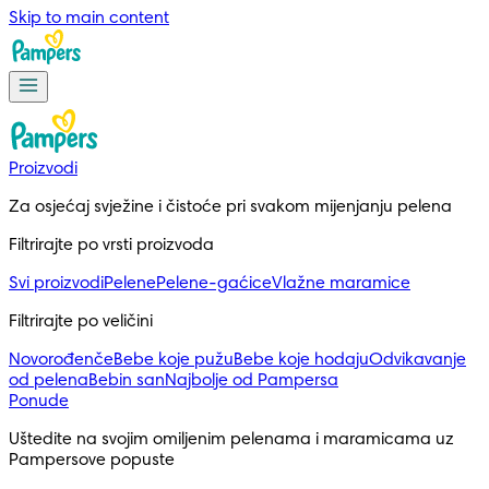
Skip to main content
Proizvodi
Za osjećaj svježine i čistoće pri svakom mijenjanju pelena
Filtrirajte po vrsti proizvoda
Svi proizvodi
Pelene
Pelene-gaćice
Vlažne maramice
Filtrirajte po veličini
Novorođenče
Bebe koje pužu
Bebe koje hodaju
Odvikavanje
od pelena
Bebin san
Najbolje od Pampersa
Ponude
Uštedite na svojim omiljenim pelenama i maramicama uz 
Pampersove popuste