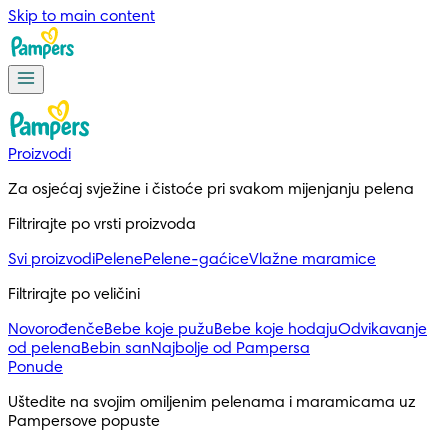
Skip to main content
Proizvodi
Za osjećaj svježine i čistoće pri svakom mijenjanju pelena
Filtrirajte po vrsti proizvoda
Svi proizvodi
Pelene
Pelene-gaćice
Vlažne maramice
Filtrirajte po veličini
Novorođenče
Bebe koje pužu
Bebe koje hodaju
Odvikavanje
od pelena
Bebin san
Najbolje od Pampersa
Ponude
Uštedite na svojim omiljenim pelenama i maramicama uz 
Pampersove popuste