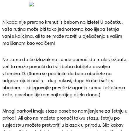
Nikada nije prerano krenuti s bebom na izlete! U početku, 
vaša rutina može biti tako jednostavna kao lijepa šetnja 
vani s kolicima, ali to se može razviti u pješačenja s vašim 
mališanom kao vodičem! 
Ne samo da će izlazak na sunce pomoći da malo vježbate, 
već to može pomoći da i vi i beba dobijete dovoljno 
vitamina D. (Samo se pobrinite da bebu obučete na 
odgovarajući način – dugi rukavi, duge hlače i šešir s 
obodom – izbjegavajte previše izlaganja suncu i oštećenja 
kože, posebno tijekom najtoplijeg dijela dana.)
Mnogi parkovi imaju staze posebno namijenjene za šetnju u 
prirodi. Ali ako ne možete pronaći takvu stazu, šetnju po 
susjedstvu možete pretvoriti u izlazak u prirodu. Bilo kakav 