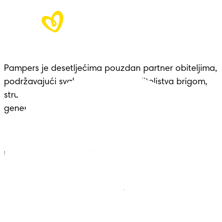
Pampers je desetljećima pouzdan partner obiteljima, 
podržavajući svaku prekretnicu roditeljstva brigom, 
stručnošću i udobnošću – nasljeđe koje seže 
generacijama.
Pampers
Vise iz Pampersa
Pelene
Kontakt
Vlažne maramice
Uvjeti
Pelene-gaćice
Izjava o pristupačnosti
Privatnost
Moji Podaci