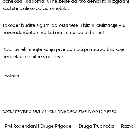
ponekad i naporna. Vi ne želite da itko dehidrira ili izgladni 
kad ste daleko od automobila.
Također budite sigurni da ostanete u blizini civilizacije – s 
novorođenčetom na leđima se ne ide u divljinu!
Kao i uvijek, imajte kutiju prve pomoći pri ruci za bilo koje 
neočekivane hitne slučajeve.
Podijelite
DOZNAJTE VIŠE O TEMI JASLIČKA DOB: DJECA STARIJA OD 12 MJESECI
Prvi Rođendani I Druge Prigode
Druga Trudnoća
Razvoj