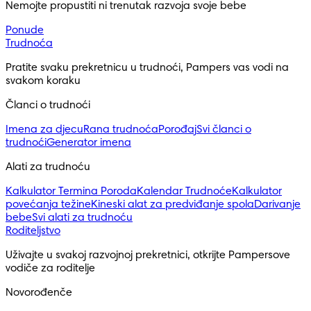
Nemojte propustiti ni trenutak razvoja svoje bebe
Ponude
Trudnoća
Pratite svaku prekretnicu u trudnoći, Pampers vas vodi na 
svakom koraku
Članci o trudnoći
Imena za djecu
Rana trudnoća
Porođaj
Svi članci o
trudnoći
Generator imena
Alati za trudnoću
Kalkulator Termina Poroda
Kalendar Trudnoće
Kalkulator
povećanja težine
Kineski alat za predviđanje spola
Darivanje
bebe
Svi alati za trudnoću
Roditeljstvo
Uživajte u svakoj razvojnoj prekretnici, otkrijte Pampersove 
vodiče za roditelje
Novorođenče