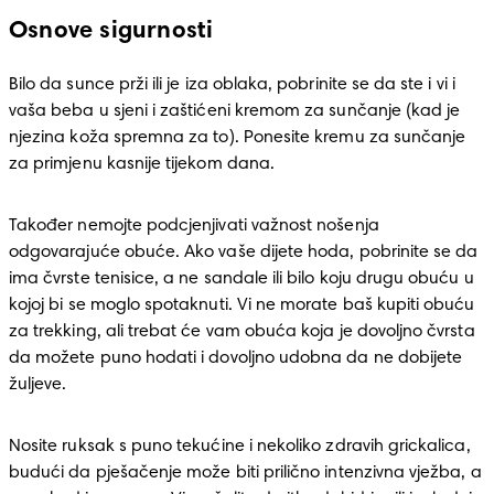
Osnove sigurnosti
Bilo da sunce prži ili je iza oblaka, pobrinite se da ste i vi i 
vaša beba u sjeni i zaštićeni kremom za sunčanje (kad je 
njezina koža spremna za to). Ponesite kremu za sunčanje 
za primjenu kasnije tijekom dana.
Također nemojte podcjenjivati važnost nošenja 
odgovarajuće obuće. Ako vaše dijete hoda, pobrinite se da 
ima čvrste tenisice, a ne sandale ili bilo koju drugu obuću u 
kojoj bi se moglo spotaknuti. Vi ne morate baš kupiti obuću 
za trekking, ali trebat će vam obuća koja je dovoljno čvrsta 
da možete puno hodati i dovoljno udobna da ne dobijete 
žuljeve.
Nosite ruksak s puno tekućine i nekoliko zdravih grickalica, 
budući da pješačenje može biti prilično intenzivna vježba, a 