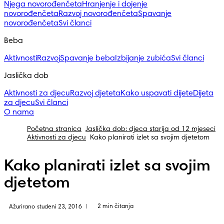
Njega novorođenčeta
Hranjenje i dojenje
novorođenčeta
Razvoj novorođenčeta
Spavanje
novorođenčeta
Svi članci
Beba
Aktivnosti
Razvoj
Spavanje beba
Izbijanje zubića
Svi članci
Jaslička dob
Aktivnosti za djecu
Razvoj djeteta
Kako uspavati dijete
Dijeta
za djecu
Svi članci
O nama
Početna stranica
Jaslička dob: djeca starija od 12 mjeseci
Aktivnosti za djecu
Kako planirati izlet sa svojim djetetom
Kako planirati izlet sa svojim
djetetom
2 min čitanja
Ažurirano studeni 23, 2016
|