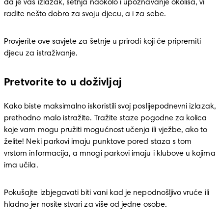
da je vaš izlazak, šetnja naokolo i upoznavanje okoliša, vi 
radite nešto dobro za svoju djecu, a i za sebe. 
Provjerite ove savjete za šetnje u prirodi koji će pripremiti 
djecu za istraživanje.
Pretvorite to u doživljaj
Kako biste maksimalno iskoristili svoj poslijepodnevni izlazak, 
prethodno malo istražite. Tražite staze pogodne za kolica 
koje vam mogu pružiti mogućnost učenja ili vježbe, ako to 
želite! Neki parkovi imaju punktove pored staza s tom 
vrstom informacija, a mnogi parkovi imaju i klubove u kojima 
ima učila.
Pokušajte izbjegavati biti vani kad je nepodnošljivo vruće ili 
hladno jer nosite stvari za više od jedne osobe.