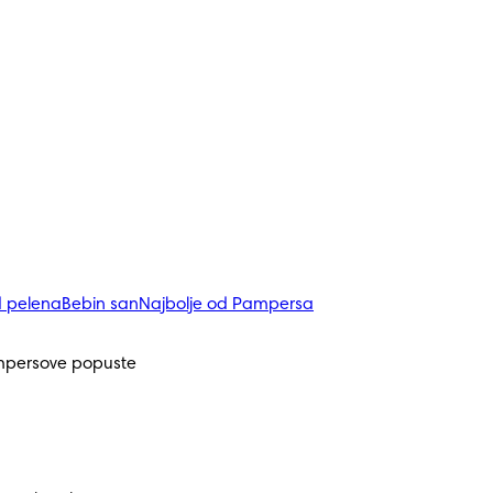
d pelena
Bebin san
Najbolje od Pampersa
mpersove popuste