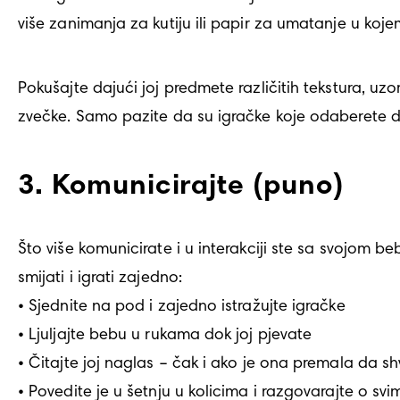
više zanimanja za kutiju ili papir za umatanje u koj
Pokušajte dajući joj predmete različitih tekstura, uz
zvečke. Samo pazite da su igračke koje odaberete dov
3. Komunicirajte (puno)
Što više komunicirate i u interakciji ste sa svojom beb
smijati i igrati zajedno:

• Sjednite na pod i zajedno istražujte igračke

• Ljuljajte bebu u rukama dok joj pjevate

• Čitajte joj naglas – čak i ako je ona premala da shv
• Povedite je u šetnju u kolicima i razgovarajte o svi