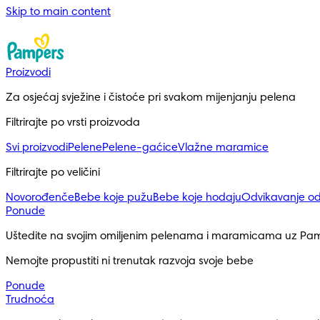
Skip to main content
Proizvodi
Za osjećaj svježine i čistoće pri svakom mijenjanju pelena
Filtrirajte po vrsti proizvoda
Svi proizvodi
Pelene
Pelene-gaćice
Vlažne maramice
Filtrirajte po veličini
Novorođenče
Bebe koje pužu
Bebe koje hodaju
Odvikavanje o
Ponude
Uštedite na svojim omiljenim pelenama i maramicama uz Pa
Nemojte propustiti ni trenutak razvoja svoje bebe
Ponude
Trudnoća