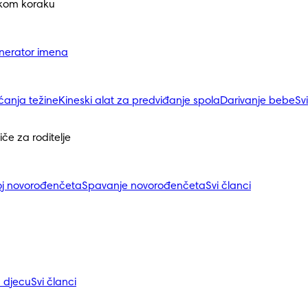
akom koraku
nerator imena
ćanja težine
Kineski alat za predviđanje spola
Darivanje bebe
Sv
iče za roditelje
j novorođenčeta
Spavanje novorođenčeta
Svi članci
a djecu
Svi članci