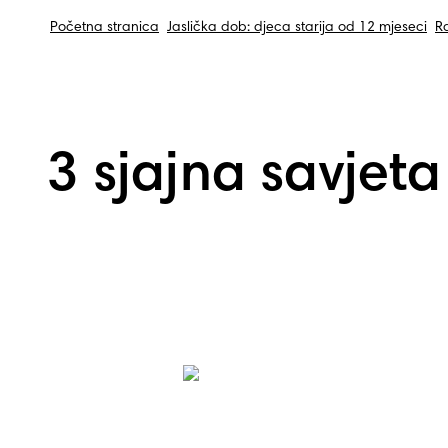
Početna stranica
Jaslička dob: djeca starija od 12 mjeseci
Ra
3 sjajna savjeta