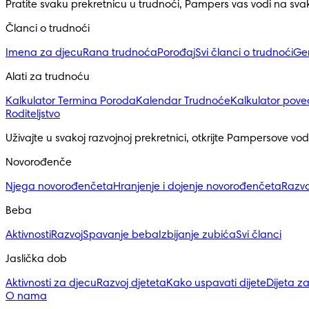
Pratite svaku prekretnicu u trudnoći, Pampers vas vodi na sv
Članci o trudnoći
Imena za djecu
Rana trudnoća
Porođaj
Svi članci o trudnoći
Ge
Alati za trudnoću
Kalkulator Termina Poroda
Kalendar Trudnoće
Kalkulator pove
Roditeljstvo
Uživajte u svakoj razvojnoj prekretnici, otkrijte Pampersove vod
Novorođenče
Njega novorođenčeta
Hranjenje i dojenje novorođenčeta
Razvo
Beba
Aktivnosti
Razvoj
Spavanje beba
Izbijanje zubića
Svi članci
Jaslička dob
Aktivnosti za djecu
Razvoj djeteta
Kako uspavati dijete
Dijeta z
O nama