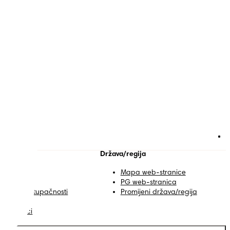
 Pampersa
Država/regija
ontakt
Mapa web-stranice
vjeti
PG web-stranica
zjava o pristupačnosti
Promijeni država/regija
rivatnost
oji Podaci