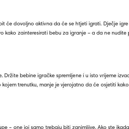
 će dovoljno aktivna da će se htjeti igrati. Dječje igre 
 kako zainteresirati bebu za igranje – a da ne nudite p
Držite bebine igračke spremljene i u isto vrijeme izvadit
 kojem trenutku, manje je vjerojatno da će osjetiti kako
pe – one joj samo trebaju biti zanimljive. Ako ste ikada 