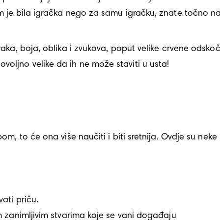
em je bila igračka nego za samu igračku, znate točno na
oraka, boja, oblika i zvukova, poput velike crvene odsko
oljno velike da ih ne može staviti u usta!
om, to će ona više naučiti i biti sretnija. Ovdje su neke i
ati priču.

m zanimljivim stvarima koje se vani događaju 
