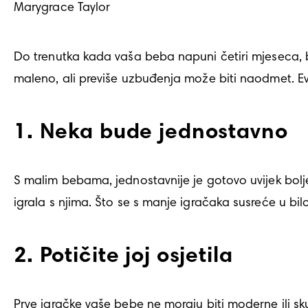
Marygrace Taylor
Do trenutka kada vaša beba napuni četiri mjeseca, bit
maleno, ali previše uzbuđenja može biti naodmet. Evo
1. Neka bude jednostavno
S malim bebama, jednostavnije je gotovo uvijek bolje. 
igrala s njima. Što se s manje igračaka susreće u bilo
2. Potičite joj osjetila
Prve igračke vaše bebe ne moraju biti moderne ili sku