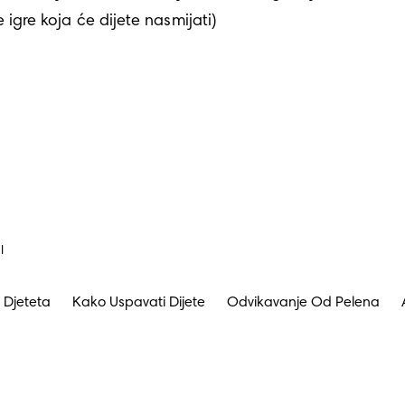
je igre koja će dijete nasmijati)
I
 Djeteta
Kako Uspavati Dijete
Odvikavanje Od Pelena