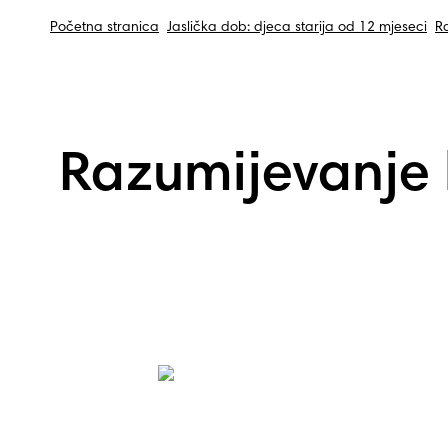
Početna stranica
Jaslička dob: djeca starija od 12 mjeseci
Ra
Razumijevanje k