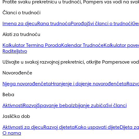
Pratite svaku prekretnicu u trudnoći, Pampers vas vodi na sv
Članci o trudnoći
Imena za djecu
Rana trudnoća
Porođaj
Svi članci o trudnoći
Ge
Alati za trudnoću
Kalkulator Termina Poroda
Kalendar Trudnoće
Kalkulator pove
Roditeljstvo
Uživajte u svakoj razvojnoj prekretnici, otkrijte Pampersove vod
Novorođenče
Njega novorođenčeta
Hranjenje i dojenje novorođenčeta
Razvo
Beba
Aktivnosti
Razvoj
Spavanje beba
Izbijanje zubića
Svi članci
Jaslička dob
Aktivnosti za djecu
Razvoj djeteta
Kako uspavati dijete
Dijeta z
O nama