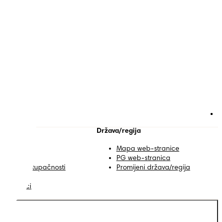
 Pampersa
Država/regija
ontakt
Mapa web-stranice
vjeti
PG web-stranica
zjava o pristupačnosti
Promijeni država/regija
rivatnost
oji Podaci