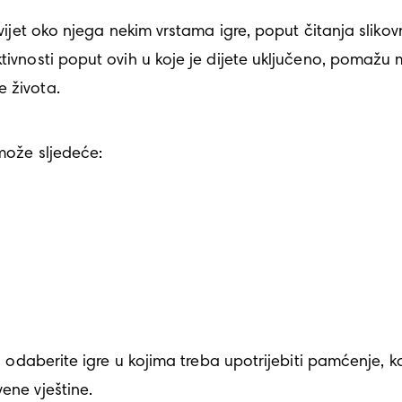
svijet oko njega nekim vrstama igre, poput čitanja sliko
ktivnosti poput ovih u koje je dijete uključeno, pomažu 
e života.
može sljedeće:

e, odaberite igre u kojima treba upotrijebiti pamćenje, k
ene vještine.