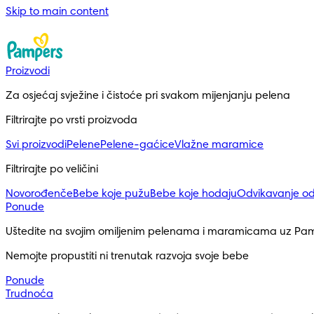
Skip to main content
Proizvodi
Za osjećaj svježine i čistoće pri svakom mijenjanju pelena
Filtrirajte po vrsti proizvoda
Svi proizvodi
Pelene
Pelene-gaćice
Vlažne maramice
Filtrirajte po veličini
Novorođenče
Bebe koje pužu
Bebe koje hodaju
Odvikavanje o
Ponude
Uštedite na svojim omiljenim pelenama i maramicama uz Pa
Nemojte propustiti ni trenutak razvoja svoje bebe
Ponude
Trudnoća