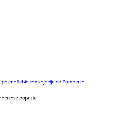
d pelena
Bebin san
Najbolje od Pampersa
mpersove popuste