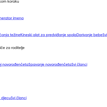
akom koraku
nerator imena
ćanja težine
Kineski alat za predviđanje spola
Darivanje bebe
Sv
iče za roditelje
j novorođenčeta
Spavanje novorođenčeta
Svi članci
a djecu
Svi članci