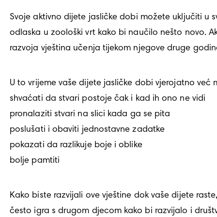
Svoje aktivno dijete jasličke dobi možete uključiti u 
odlaska u zoološki vrt kako bi naučilo nešto novo. A
razvoja vještina učenja tijekom njegove druge godin
U to vrijeme vaše dijete jasličke dobi vjerojatno već 
shvaćati da stvari postoje čak i kad ih ono ne vidi

pronalaziti stvari na slici kada ga se pita

poslušati i obaviti jednostavne zadatke

pokazati da razlikuje boje i oblike

bolje pamtiti
Kako biste razvijali ove vještine dok vaše dijete rast
često igra s drugom djecom kako bi razvijalo i društv