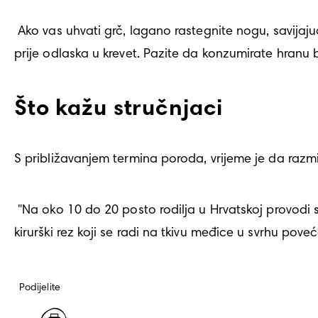
 Ako vas uhvati grč, lagano rastegnite nogu, savijajući stopalo i povlačeći nožne prste unatrag. Može pomoći i istezanje tijekom dana i neposredno 
prije odlaska u krevet. Pazite da konzumirate hranu bo
Što kažu stručnjaci
S približavanjem termina poroda, vrijeme je da razmi
 "Na oko 10 do 20 posto rodilja u Hrvatskoj provodi se epiziotomija tijekom rađanja prvog djeteta ", kaže primalja Ines Horvat. "Epiziotomija je mali 
kirurški rez koji se radi na tkivu međice u svrhu p
Podijelite