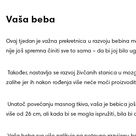
Vaša beba
Ovaj tjedan je važna prekretnica u razvoju bebina m
nije još spremna činiti sve to sama – da bi joj bilo u
 Također, nastavlja se razvoj živčanih stanica u mozgu. Kada se rodi, imat će ih na stotine milijardi. Možda vam se čini puno, ali treba napraviti 
zalihe jer ih nakon rođenja više neće moći proizvodit
 Unatoč povećanju masnog tkiva, vaša je bebica još uvijek prilično mršava – samo 2 do 3 posto njezinih 1,2 kg čine masti. Sklupčana, dugačka je 
više od 26 cm, ali kada bi se mogla ispružiti, bila b