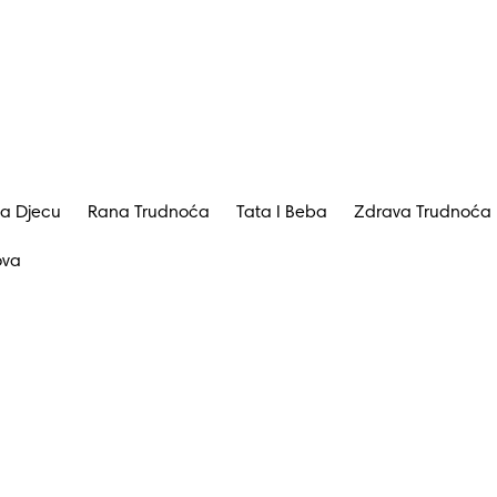
a Djecu
Rana Trudnoća
Tata I Beba
Zdrava Trudnoća
ova