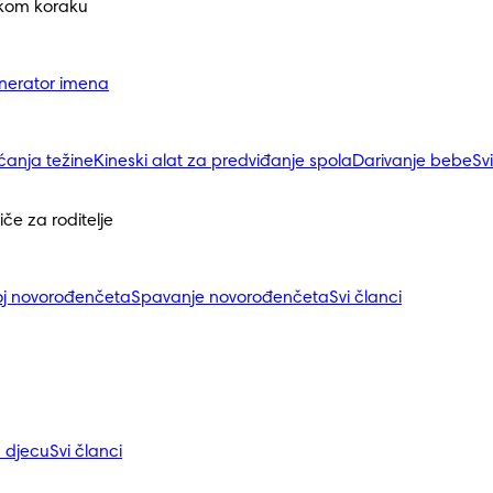
akom koraku
nerator imena
ćanja težine
Kineski alat za predviđanje spola
Darivanje bebe
Sv
iče za roditelje
j novorođenčeta
Spavanje novorođenčeta
Svi članci
a djecu
Svi članci