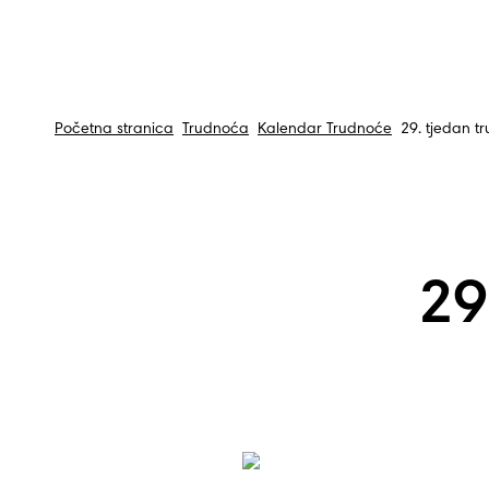
Početna stranica
Trudnoća
Kalendar Trudnoće
29. tjedan t
29