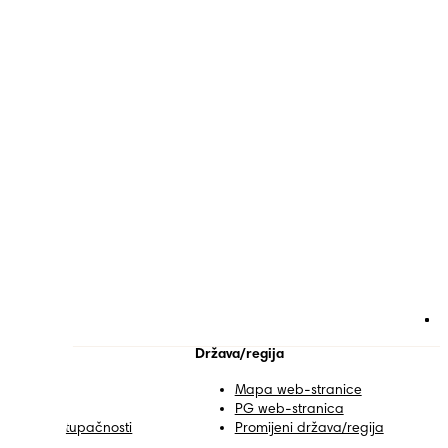
 Pampersa
Država/regija
ontakt
Mapa web-stranice
vjeti
PG web-stranica
zjava o pristupačnosti
Promijeni država/regija
rivatnost