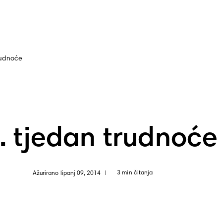
rudnoće
. tjedan trudnoće
3 min čitanja
Ažurirano lipanj 09, 2014
|