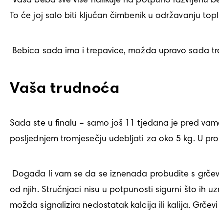
 Vaša beba sve više nalikuje na potpuno razvijenu bebu. Lijepo se popunjava. Površina kože joj je glađa i bljeđa zbog sala koje je počela dobivati. 
To će joj salo biti ključan čimbenik u održavanju topl
 Bebica sada ima i trepavice, možda upravo sada tr
Vaša trudnoća
Sada ste u finalu – samo još 11 tjedana je pred vama!
posljednjem tromjesečju udebljati za oko 5 kg. U pros
 Događa li vam se da se iznenada probudite s grčevima u listovima? Grčevi u nogama čest su problem tijekom trudnoće, iako ne pate sve trudnice 
od njih. Stručnjaci nisu u potpunosti sigurni što ih u
možda signalizira nedostatak kalcija ili kalija. Grče