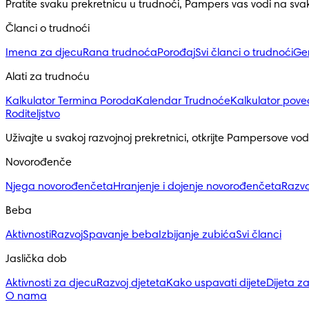
Pratite svaku prekretnicu u trudnoći, Pampers vas vodi na sv
Članci o trudnoći
Imena za djecu
Rana trudnoća
Porođaj
Svi članci o trudnoći
Ge
Alati za trudnoću
Kalkulator Termina Poroda
Kalendar Trudnoće
Kalkulator pove
Roditeljstvo
Uživajte u svakoj razvojnoj prekretnici, otkrijte Pampersove vod
Novorođenče
Njega novorođenčeta
Hranjenje i dojenje novorođenčeta
Razvo
Beba
Aktivnosti
Razvoj
Spavanje beba
Izbijanje zubića
Svi članci
Jaslička dob
Aktivnosti za djecu
Razvoj djeteta
Kako uspavati dijete
Dijeta z
O nama