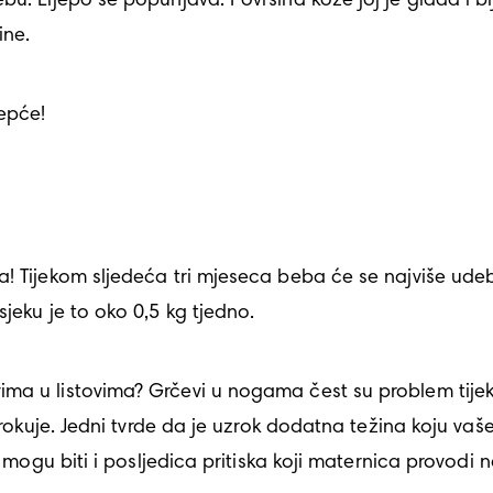
ine. 
epće!
 Tijekom sljedeća tri mjeseca beba će se najviše udebljat
jeku je to oko 0,5 kg tjedno. 
zrokuje. Jedni tvrde da je uzrok dodatna težina koju vaš
vi mogu biti i posljedica pritiska koji maternica provod