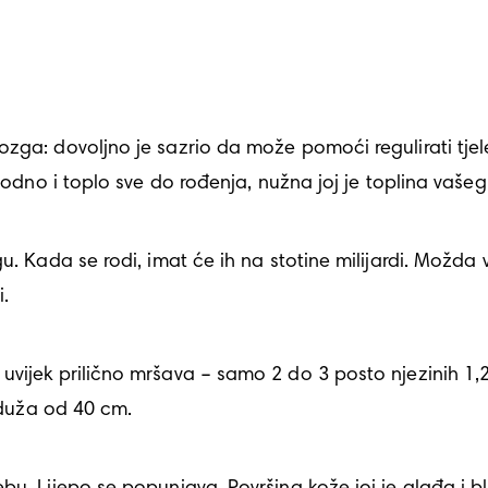
ozga: dovoljno je sazrio da može pomoći regulirati tje
godno i toplo sve do rođenja, nužna joj je toplina vašeg t
i.
i duža od 40 cm.