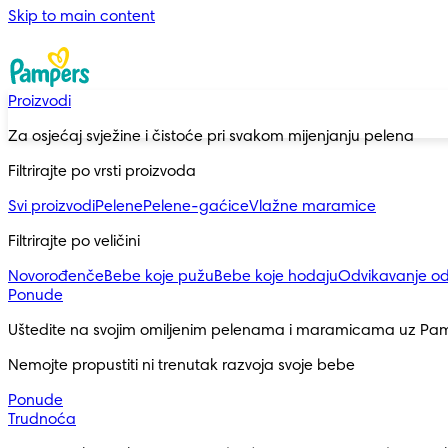
Skip to main content
Proizvodi
Za osjećaj svježine i čistoće pri svakom mijenjanju pelena
Filtrirajte po vrsti proizvoda
Svi proizvodi
Pelene
Pelene-gaćice
Vlažne maramice
Filtrirajte po veličini
Novorođenče
Bebe koje pužu
Bebe koje hodaju
Odvikavanje o
Ponude
Uštedite na svojim omiljenim pelenama i maramicama uz Pa
Nemojte propustiti ni trenutak razvoja svoje bebe
Ponude
Trudnoća