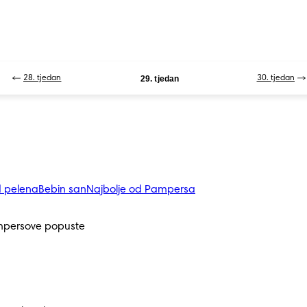
28. tjedan
29. tjedan
30. tjedan
d pelena
Bebin san
Najbolje od Pampersa
mpersove popuste