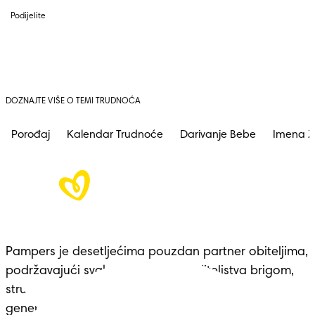
Podijelite
DOZNAJTE VIŠE O TEMI TRUDNOĆA
Porođaj
Kalendar Trudnoće
Darivanje Bebe
Imena Z
Pampers je desetljećima pouzdan partner obiteljima, 
podržavajući svaku prekretnicu roditeljstva brigom, 
stručnošću i udobnošću – nasljeđe koje seže 
generacijama.