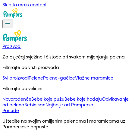
Skip to main content
Proizvodi
Za osjećaj svježine i čistoće pri svakom mijenjanju pelena
Filtrirajte po vrsti proizvoda
Svi proizvodi
Pelene
Pelene-gaćice
Vlažne maramice
Filtrirajte po veličini
Novorođenče
Bebe koje pužu
Bebe koje hodaju
Odvikavanje
od pelena
Bebin san
Najbolje od Pampersa
Ponude
Uštedite na svojim omiljenim pelenama i maramicama uz 
Pampersove popuste