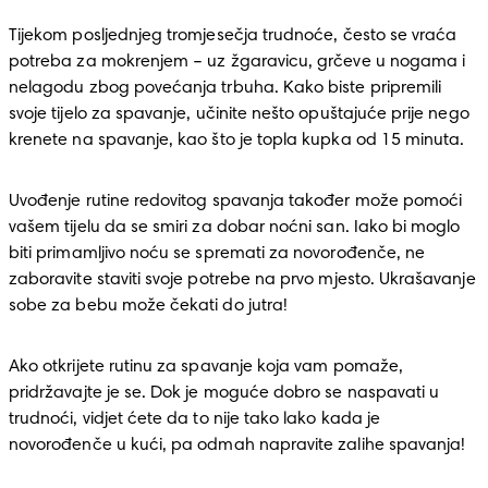
Tijekom posljednjeg tromjesečja trudnoće, često se vraća 
potreba za mokrenjem – uz žgaravicu, grčeve u nogama i 
nelagodu zbog povećanja trbuha. Kako biste pripremili 
svoje tijelo za spavanje, učinite nešto opuštajuće prije nego 
krenete na spavanje, kao što je topla kupka od 15 minuta. 
Uvođenje rutine redovitog spavanja također može pomoći 
vašem tijelu da se smiri za dobar noćni san. Iako bi moglo 
biti primamljivo noću se spremati za novorođenče, ne 
zaboravite staviti svoje potrebe na prvo mjesto. Ukrašavanje 
sobe za bebu može čekati do jutra!
Ako otkrijete rutinu za spavanje koja vam pomaže, 
pridržavajte je se. Dok je moguće dobro se naspavati u 
trudnoći, vidjet ćete da to nije tako lako kada je 
novorođenče u kući, pa odmah napravite zalihe spavanja!