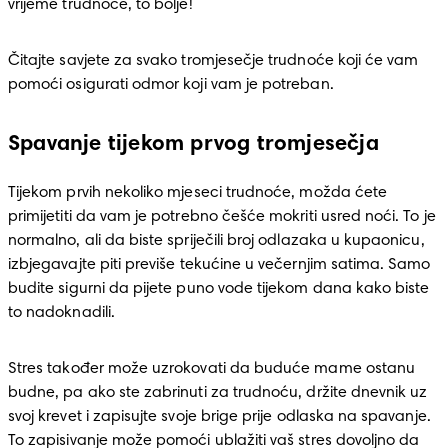
vrijeme trudnoće, to bolje! 
Čitajte savjete za svako tromjesečje trudnoće koji će vam 
pomoći osigurati odmor koji vam je potreban. 
Spavanje tijekom prvog tromjesečja
Tijekom prvih nekoliko mjeseci trudnoće, možda ćete 
primijetiti da vam je potrebno češće mokriti usred noći. To je 
normalno, ali da biste spriječili broj odlazaka u kupaonicu, 
izbjegavajte piti previše tekućine u večernjim satima. Samo 
budite sigurni da pijete puno vode tijekom dana kako biste 
to nadoknadili. 
Stres također može uzrokovati da buduće mame ostanu 
budne, pa ako ste zabrinuti za trudnoću, držite dnevnik uz 
svoj krevet i zapisujte svoje brige prije odlaska na spavanje. 
To zapisivanje može pomoći ublažiti vaš stres dovoljno da 