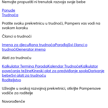
Nemojte propustiti ni trenutak razvoja svoje bebe
Ponude
Trudnoća
Pratite svaku prekretnicu u trudnoći, Pampers vas vodi na 
svakom koraku
Članci o trudnoći
Imena za djecu
Rana trudnoća
Porođaj
Svi članci o
trudnoći
Generator imena
Alati za trudnoću
Kalkulator Termina Poroda
Kalendar Trudnoće
Kalkulator
povećanja težine
Kineski alat za predviđanje spola
Darivanje
bebe
Svi alati za trudnoću
Roditeljstvo
Uživajte u svakoj razvojnoj prekretnici, otkrijte Pampersove 
vodiče za roditelje
Novorođenče