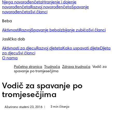
Njega novorođenčeta
Hranjenje i dojenje
novorođenčeta
Razvoj novorođenčeta
Spavanje
novorođenčeta
Svi članci
Beba
Aktivnosti
Razvoj
Spavanje beba
Izbijanje zubića
Svi članci
Jaslička dob
Aktivnosti za djecu
Razvoj djeteta
Kako uspavati dijete
Dijeta
za djecu
Svi članci
O nama
Početna stranica
Trudnoća
Zdrava trudnoća
Vodič za
spavanje po tromjesečjima
Vodič za spavanje po
tromjesečjima
3 min čitanja
Ažurirano studeni 23, 2016
|