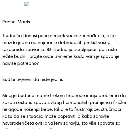
Rachel Morris

Trudnoća donosi puno neočekivanih iznenađenja, ali je 
možda jedno od najmanje dobrodošlih prekid vašeg 
rasporeda spavanja. Biti trudna je iscrpljujuće, pa zašto 
ležite budni i brojite ovce u vrijeme kada vam je spavanje 
najviše potrebno? 
Budite uvjereni da niste jedini. 
Mnoge buduće mame tijekom trudnoće imaju problema da 
zaspu i ostanu spavati, zbog hormonalnih promjena i fizičke 
nelagode nošenja bebe. Iako je to frustrirajuće, stručnjaci 
kažu da se situacija može popraviti, a kako zdravlje 
novorođenčeta ovisi o vašem zdravlju, što više spavate za 