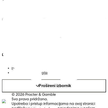
Pampers
Vise iz Pampersa
Pelene
Kontakt
Vlažne maramice
Uvjeti
Pelene-gaćice
Izjava o pristupačnosti
Privatnost
Moji Podaci
Država/regija
Mapa web-stranice
PG web-stranica
Promijeni država/regija
Prošireni izbornik
© 2026 Procter & Gamble
Sva prava pridržana.
Upotreba i pristup informacijama na ovoj stranici